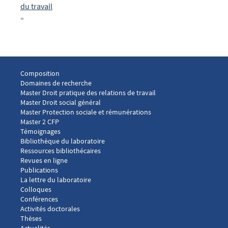
du travail
"
Menu footer Laboratoire droit social 1
Composition
Domaines de recherche
Master Droit pratique des relations de travail
Master Droit social général
Master Protection sociale et rémunérations
Master 2 CFP
Menu footer Laboratoire droit social 2
Témoignages
Bibliothèque du laboratoire
Ressources bibliothécaires
Revues en ligne
Publications
Menu footer Laboratoire droit social 3
La lettre du laboratoire
Colloques
Conférences
Activités doctorales
Thèses
Menu footer Laboratoire droit social 4