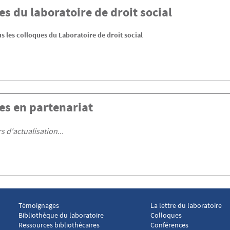
s du laboratoire de droit social
s les colloques du Laboratoire de droit social
es en partenariat
s d'actualisation...
Témoignages
La lettre du laboratoire
Menu footer Laboratoire droit social 2
Menu footer Laboratoire
Bibliothèque du laboratoire
Colloques
Ressources bibliothécaires
Conférences