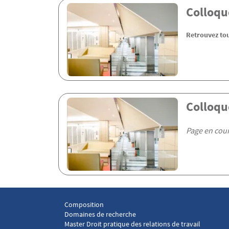
Colloque
Retrouvez tou
Colloqu
Page en cour
Composition
Menu footer Laboratoire droit social 1
Domaines de recherche
Master Droit pratique des relations de travail