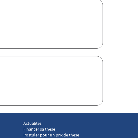
Actualités
 droit social 3
Menu footer Laboratoire droit social 4
Financer sa thèse
Postuler pour un prix de thèse