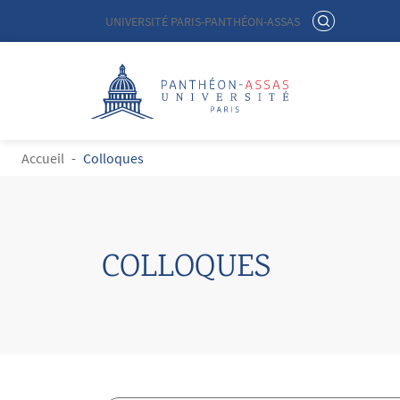
Menu liste site Custom EN
RECHERCHER
UNIVERSITÉ PARIS-PANTHÉON-ASSAS
Logo
Aller au contenu principal
FIL D'ARIANE
Accueil
Colloques
COLLOQUES