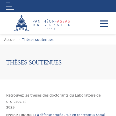
Logo
Aller au contenu principal
FIL D'ARIANE
Accueil
Thèses soutenues
THÈSES SOUTENUES
Retrouvez les thèses des doctorants du Laboratoire de
droit social
2025
Contenu
Texte
Bryan KEDDOURI
,
La défense procédurale en contentieux social