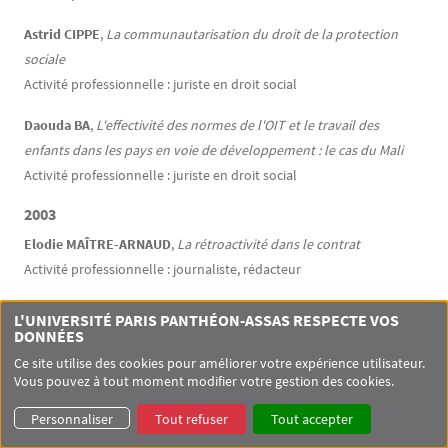
Astrid CIPPE
,
La communautarisation du droit de la protection
sociale
Activité professionnelle : juriste en droit social
Daouda BA
,
L'effectivité des normes de l'OIT et le travail des
enfants dans les pays en voie de développement : le cas du Mali
Activité professionnelle : juriste en droit social
2003
Elodie MAÎTRE-ARNAUD
,
La rétroactivité dans le contrat
Activité professionnelle : journaliste, rédacteur
Isabelle GRANDGERARD
,
La dépendance des personnes âgées
L'UNIVERSITÉ PARIS PANTHÉON-ASSAS RESPECTE VOS
dans une société en vieillissement
DONNÉES
Activité professionnelle : juriste en droit social
Ce site utilise des cookies pour améliorer votre expérience utilisateur.
Vous pouvez à tout moment modifier votre gestion des cookies.
Sophie DELORT
,
La responsabilité des établissements de santé
Personnaliser
Tout refuser
Tout accepter
Activité professionnelle : juriste en droit social