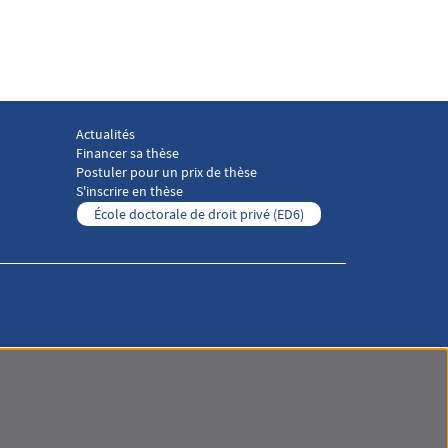
Actualités
 droit social 3
Menu footer Laboratoire droit social 4
Financer sa thèse
Postuler pour un prix de thèse
S'inscrire en thèse
École doctorale de droit privé (ED6)
Menu RS Laboratoire droit social