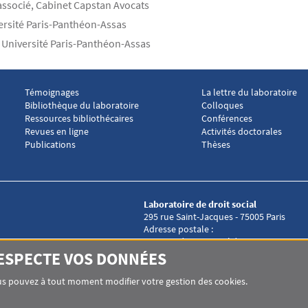
 associé, Cabinet Capstan Avocats
versité Paris-Panthéon-Assas
, Université Paris-Panthéon-Assas
Témoignages
La lettre du laboratoire
Menu footer Laboratoire droit social 2
Menu footer Laboratoire
Bibliothèque du laboratoire
Colloques
Ressources bibliothécaires
Conférences
Revues en ligne
Activités doctorales
Publications
Thèses
Laboratoire de droit social
295 rue Saint-Jacques - 75005 Paris
Adresse postale :
Université Paris-Panthéon-Assas
12 place du Panthéon
RESPECTE VOS DONNÉES
75231 PARIS CEDEX 05
CIAL
Tél. :+33 (0)1 53 63 53 31
Vous pouvez à tout moment modifier votre gestion des cookies.