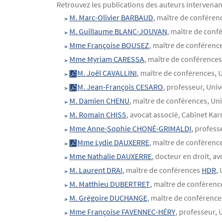
Retrouvez les publications des auteurs intervenant
Contenu
Texte
M. Marc-Olivier BARBAUD
, maître de conférenc
M. Guillaume BLANC-JOUVAN
, maître de conf
Mme Françoise BOUSEZ
, maître de conférenc
Mme Myriam CARESSA
, maître de conférences,
M. Joël CAVALLINI
, maître de conférences, 
M. Jean-François CESARO
, professeur, Uni
M. Damien CHENU
, maître de conférences, Un
M. Romain CHISS
, avocat associé, Cabinet Ka
Mme Anne-Sophie CHONÉ-GRIMALDI
, profess
Mme Lydie DAUXERRE
, maître de conférenc
Mme Nathalie DAUXERRE
, docteur en droit, a
M. Laurent DRAI
, maître de conférences
HDR
, 
M. Matthieu DUBERTRET
, maître de conférenc
M. Grégoire DUCHANGE
, maître de conférence
Mme Françoise FAVENNEC-HÉRY
, professeur,