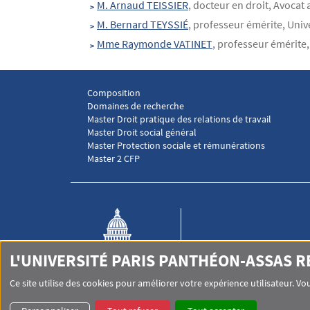
M. Arnaud TEISSIER
, docteur en droit, Avocat
M. Bernard TEYSSIÉ
, professeur émérite, Uni
Mme Raymonde VATINET
, professeur émérite
Composition
Menu footer Laboratoire droit social 1
Domaines de recherche
Master Droit pratique des relations de travail
Master Droit social général
Master Protection sociale et rémunérations
Master 2 CFP
L'UNIVERSITÉ PARIS PANTHÉON-ASSAS 
LABORATOIRE DE DROIT SO
Ce site utilise des cookies pour améliorer votre expérience utilisateur. 