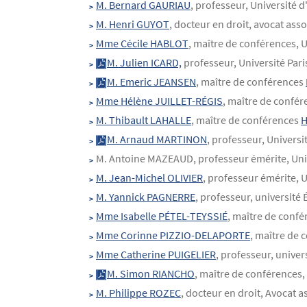
M. Bernard GAURIAU
, professeur, Université 
M. Henri GUYOT
, docteur en droit, avocat ass
Mme Cécile HABLOT
, maître de conférences, 
M. Julien ICARD,
professeur, Université Par
M. Emeric JEANSEN
, maître de conférences
Mme Hélène JUILLET-RÉGIS
, maître de confér
M. Thibault LAHALLE
, maître de conférences
M. Arnaud MARTINON
, professeur, Univers
M. Antoine MAZEAUD, professeur émérite, Uni
M. Jean-Michel OLIVIER
, professeur émérite, 
M. Yannick PAGNERRE
, professeur, université 
Mme Isabelle PÉTEL-TEYSSIÉ
, maître de confé
Mme Corinne PIZZIO-DELAPORTE
, maître de
Mme Catherine PUIGELIER
, professeur, univer
M. Simon RIANCHO
, maître de conférences,
M. Philippe ROZEC
, docteur en droit, Avocat 