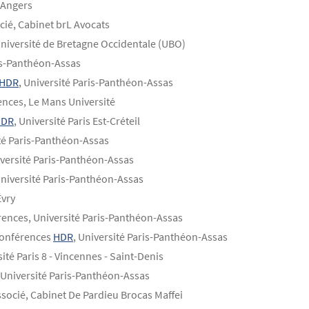
d'Angers
ocié, Cabinet brL Avocats
Université de Bretagne Occidentale (UBO)
is-Panthéon-Assas
HDR
, Université Paris-Panthéon-Assas
ences, Le Mans Université
HDR
, Université Paris Est-Créteil
ité Paris-Panthéon-Assas
versité Paris-Panthéon-Assas
Université Paris-Panthéon-Assas
Évry
rences, Université Paris-Panthéon-Assas
 conférences
HDR
, Université Paris-Panthéon-Assas
sité Paris 8 - Vincennes - Saint-Denis
 Université Paris-Panthéon-Assas
associé, Cabinet De Pardieu Brocas Maffei