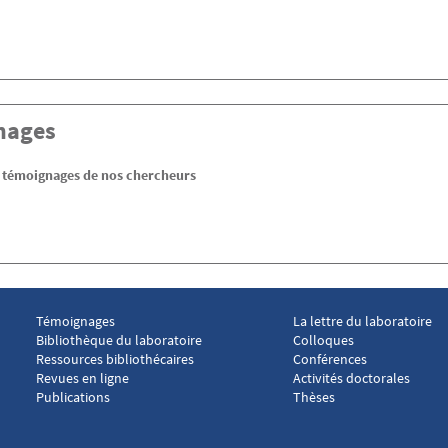
nages
s témoignages de nos chercheurs
Témoignages
La lettre du laboratoire
Menu footer Laboratoire droit social 2
Menu footer Laboratoire
Bibliothèque du laboratoire
Colloques
Ressources bibliothécaires
Conférences
Revues en ligne
Activités doctorales
Publications
Thèses