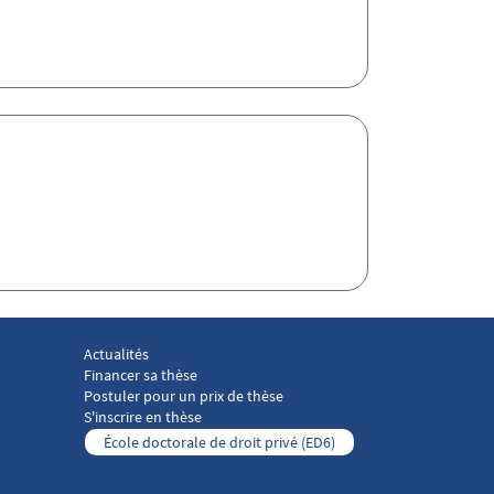
Actualités
 droit social 3
Menu footer Laboratoire droit social 4
Financer sa thèse
Postuler pour un prix de thèse
S'inscrire en thèse
École doctorale de droit privé (ED6)