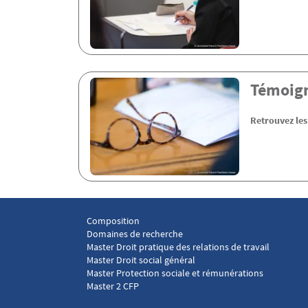
Témoig
Retrouvez le
Composition
Menu footer Laboratoire droit social 1
Domaines de recherche
Master Droit pratique des relations de travail
Master Droit social général
Master Protection sociale et rémunérations
Master 2 CFP