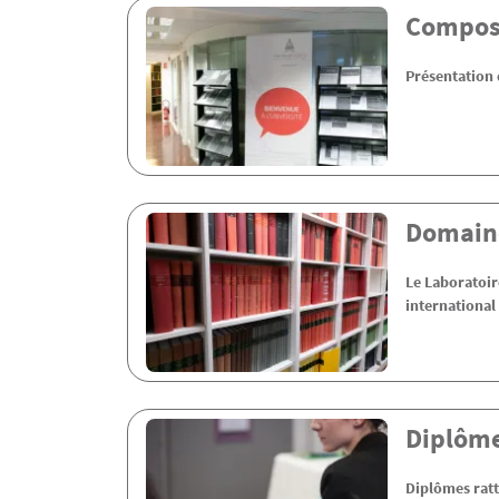
Contenu
Compos
Présentation 
Domaine
Le Laboratoire
international
Diplôm
Diplômes ratt