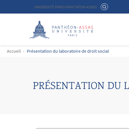
Menu liste site Custom EN
RECHERCHER
UNIVERSITÉ PARIS-PANTHÉON-ASSAS
Logo
Aller au contenu principal
FIL D'ARIANE
Accueil
Présentation du laboratoire de droit social
PRÉSENTATION DU L