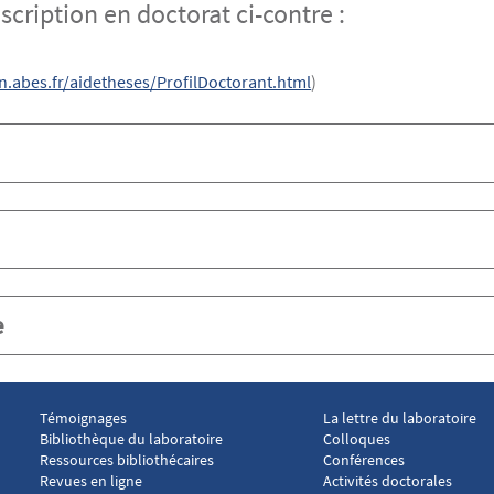
cription en doctorat ci-contre :
n.abes.fr/aidetheses/ProfilDoctorant.html
)
e
Témoignages
La lettre du laboratoire
Menu footer Laboratoire droit social 2
Menu footer Laboratoire
Bibliothèque du laboratoire
Colloques
Ressources bibliothécaires
Conférences
Revues en ligne
Activités doctorales