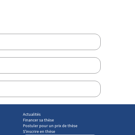
Actualités
 droit social 3
Menu footer Laboratoire droit social 4
Financer sa thèse
Postuler pour un prix de thèse
S'inscrire en thèse