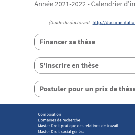
Année 2021-2022 - Calendrier d’ins
Contenu
Texte
(Guide du doctorant
:
http://documentatio
Financer sa thèse
S'inscrire en thèse
Postuler pour un prix de thès
Composition
Menu footer Laboratoire droit social 1
Domaines de recherche
Master Droit pratique des relations de travail
Master Droit social général