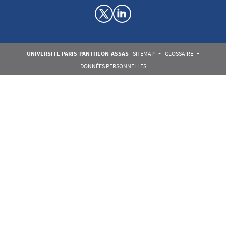
Menu RS Laboratoire droit social
Pied de page Assas
UNIVERSITÉ PARIS-PANTHÉON-ASSAS
SITEMAP
GLOSSAIRE
DONNÉES PERSONNELLES