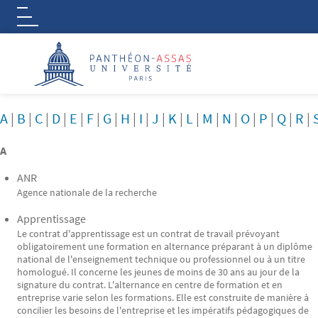
Logo
Aller au contenu principal
A
|
B
|
C
|
D
|
E
|
F
|
G
|
H
|
I
|
J
|
K
|
L
|
M
|
N
|
O
|
P
|
Q
|
R
|
A
ANR
Agence nationale de la recherche
Apprentissage
Le contrat d'apprentissage est un contrat de travail prévoyant
obligatoirement une formation en alternance préparant à un diplôme
national de l'enseignement technique ou professionnel ou à un titre
homologué. Il concerne les jeunes de moins de 30 ans au jour de la
signature du contrat. L'alternance en centre de formation et en
entreprise varie selon les formations. Elle est construite de manière à
concilier les besoins de l'entreprise et les impératifs pédagogiques de