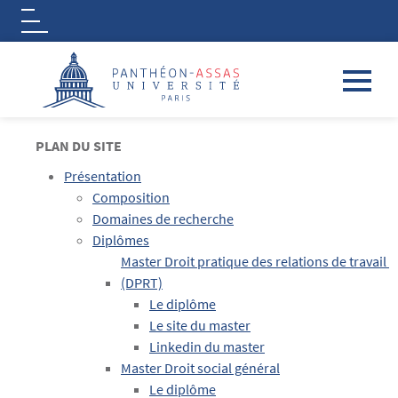
Logo
Aller au contenu principal
PLAN DU SITE
Présentation
Composition
Domaines de recherche
Diplômes
Master Droit pratique des relations de travail 
(DPRT)
Le diplôme
Le site du master
Linkedin du master
Master Droit social général
Le diplôme