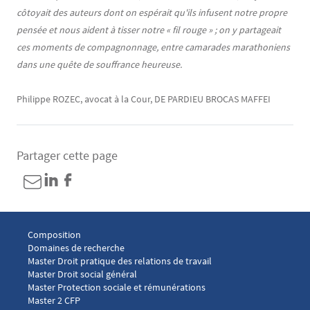
côtoyait des auteurs dont on espérait qu'ils infusent notre propre
pensée et nous aident à tisser notre « fil rouge » ; on y partageait
ces moments de compagnonnage, entre camarades marathoniens
dans une quête de souffrance heureuse.
Philippe ROZEC, avocat à la Cour, DE PARDIEU BROCAS MAFFEI
Partager cette page
Menu footer Laboratoire droit social 1
Composition
Domaines de recherche
Master Droit pratique des relations de travail
Master Droit social général
Master Protection sociale et rémunérations
Master 2 CFP