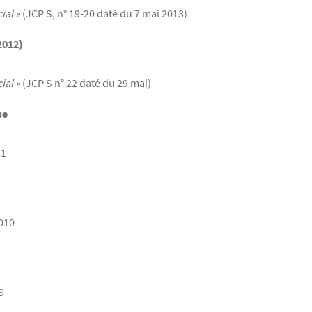
ial »
(JCP S, n° 19-20 daté du 7 mai 2013)
2012)
ial »
(JCP S n° 22 daté du 29 mai)
se
11
2010
9