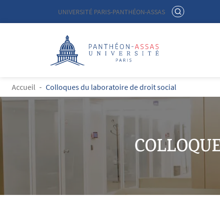
Menu liste site Custom EN
RECHERCHER
UNIVERSITÉ PARIS-PANTHÉON-ASSAS
Logo
Aller au contenu principal
FIL D'ARIANE
Accueil
Colloques du laboratoire de droit social
COLLOQUE